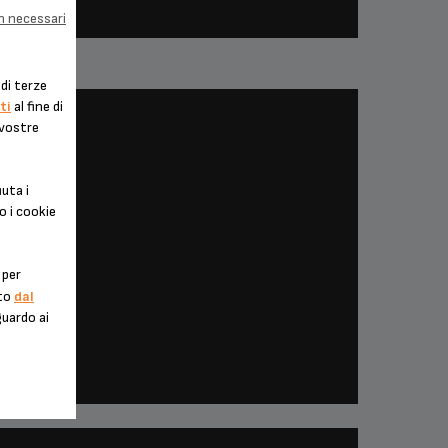
BROWNIE AL CAFFÈ
on necessari
di terze
ti
al fine di
 vostre
uta i
o i cookie
 per
nto
dal
guardo ai
PAUSA CAFFÈ, COLAZIONE
CREMA AL CAFFÈ