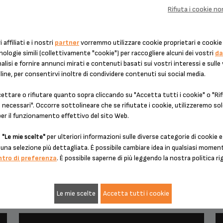
CAFFÈ VIENNESE
Rifiuta i cookie n
i affiliati e i nostri
partner
vorremmo utilizzare cookie proprietari e cookie 
nologie simili (collettivamente "cookie") per raccogliere alcuni dei vostri
da
alisi e fornire annunci mirati e contenuti basati sui vostri interessi e sulle
line, per consentirvi inoltre di condividere contenuti sui social media.
ttare o rifiutare quanto sopra cliccando su "Accetta tutti i cookie" o "Rifi
necessari". Occorre sottolineare che se rifiutate i cookie, utilizzeremo sol
per il funzionamento effettivo del sito Web.
u
per ulteriori informazioni sulle diverse categorie di cookie e
"Le mie scelte"
una selezione più dettagliata. È possibile cambiare idea in qualsiasi mome
ntro di preferenza
. È possibile saperne di più leggendo la nostra politica ri
PAUSA CAFFÈ
CAFFÈ FRAPPÉ JAZZ
Le mie scelte
Accetta tutti i cookie