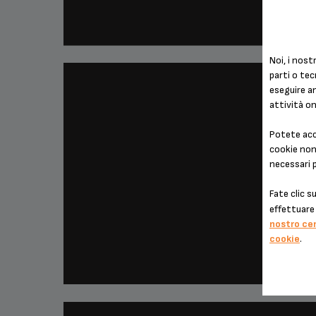
BRIOCHE BARISTA
Noi, i nostr
parti o tec
eseguire an
attività on
Potete acce
cookie non 
necessari 
Fate clic s
effettuare 
nostro ce
PAUSA CAFFÈ
cookie
.
CAFFÈ PRALINATO