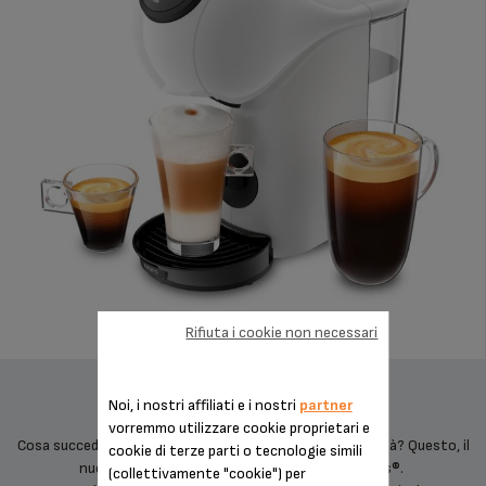
Rifiuta i cookie non necessari
Noi, i nostri affiliati e i nostri
partner
vorremmo utilizzare cookie proprietari e
Cosa succede quando la creatività incontra la funzionalità? Questo, il
cookie di terze parti o tecnologie simili
nuovo NESCAFÉ® Dolce Gusto® Genio S di Krups®.
(collettivamente "cookie") per