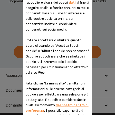
Sorprendentemente compatta, adorerai il modo in cui si adatta
raccogliere alcuni dei vostri
dati
al fine di
ovunque aggiungendo (...)
eseguire analisi e fornire annunci mirati e
contenuti basati sui vostri interessi e
Continua a leggere
sulle vostre attività online, per
consentirvi inoltre di condividere
REF : KP2431K
contenuti sui social media.
Potete accettare o rifiutare quanto
sopra cliccando su "Accetta tutti i
cookie" o "Rifiuta i cookie non necessari".
ACQUISTA ONLINE
Occorre sottolineare che se rifiutate i
cookie, utilizzeremo solo i cookie
necessari per il funzionamento effettivo
del sito Web.
Accessori
Fate clic su
per ulteriori
"Le mie scelte"
informazioni sulle diverse categorie di
Documentazione
cookie e per effettuare una selezione più
PATTINA DI RICAMBIO PER MACCHINE PER CAFFÈ ED
dettagliata. È possibile cambiare idea in
ESPRESSO MS-208993
Scegli una lingua per visualizzare le istruzioni e i manuali utenti:
qualsiasi momento
dal nostro centro di
Domande frequenti
preferenza
. È possibile saperne di più