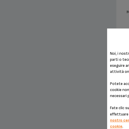
M
N
c
Noi, i nostr
parti o tec
eseguire an
attività on
Potete acce
cookie non 
necessari 
Fate clic s
effettuare 
nostro ce
cookie
.