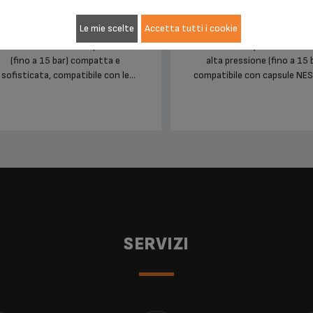
Le mie scelte
Accetta tutti i cookie
Macchina caffè ad alta pressione
Macchina compatta e avanz
(fino a 15 bar) compatta e
alta pressione (fino a 15 
sofisticata, compatibile con le
compatibile con capsule NE
capsule NESCAFÉ® Dolce Gusto®,
Dolce Gusto®, offre caffè di 
per preparare caffè di qualità
professionale con una crem
rofessionale con una crema densa
e vellutata in meno di 30 se
e vellutata in meno di 30 secondi
SERVIZI