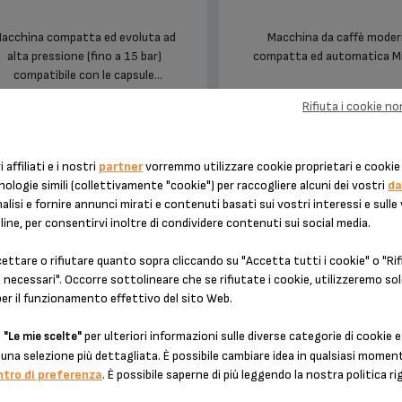
acchina compatta ed evoluta ad
Macchina da caffè moder
alta pressione (fino a 15 bar)
compatta ed automatica Mi
compatibile con le capsule
ESCAFÉ® Dolce Gusto®, eroga un
Rifiuta i cookie n
affè di qualità professionale con
una crema densa e vellutata in
meno di 30 secondi.
i affiliati e i nostri
partner
vorremmo utilizzare cookie proprietari e cookie 
nologie simili (collettivamente "cookie") per raccogliere alcuni dei vostri
da
GENIO S PLUS KP3408
GENIO S TAUPE
alisi e fornire annunci mirati e contenuti basati sui vostri interessi e sulle
line, per consentirvi inoltre di condividere contenuti sui social media.
ttare o rifiutare quanto sopra cliccando su "Accetta tutti i cookie" o "Rifi
necessari". Occorre sottolineare che se rifiutate i cookie, utilizzeremo sol
per il funzionamento effettivo del sito Web.
u
per ulteriori informazioni sulle diverse categorie di cookie e
"Le mie scelte"
una selezione più dettagliata. È possibile cambiare idea in qualsiasi mome
ntro di preferenza
. È possibile saperne di più leggendo la nostra politica ri