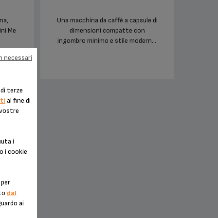
na,
Una macchina da caffè a capsule di
ni Me
dimensioni compatte con
ingombro minimo e stile moderno.
Pensata per adattarsi a qualsiasi
on necessari
cucina.
di terze
ti
al fine di
 vostre
uta i
o i cookie
 per
nto
dal
guardo ai