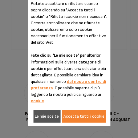
Capsule sempre a portata di mano
Potete accettare o rifiutare quanto
sopra cliccando su "Accetta tutti i
cookie" o "Rifiuta i cookie non necessari".
Scorte disponibili
Occorre sottolineare che se rifiutate i
27,99 €
cookie, utilizzeremo solo i cookie
necessari per il funzionamento effettivo
del sito Web.
AGGIUNGI AL CARRELLO
Fate clic su
per ulteriori
"Le mie scelte"
informazioni sulle diverse categorie di
cookie e per effettuare una selezione più
dettagliata. È possibile cambiare idea in
qualsiasi momento
dal nostro centro di
preferenza
. È possibile saperne di più
leggendo la nostra politica riguardo ai
cookie
.
PAGAMENTO
CONSEGNA 6.9 € -
Le mie scelte
Accetta tutti i cookie
PROTETTO
GRATUITA DA 35 € DI ACQUIST