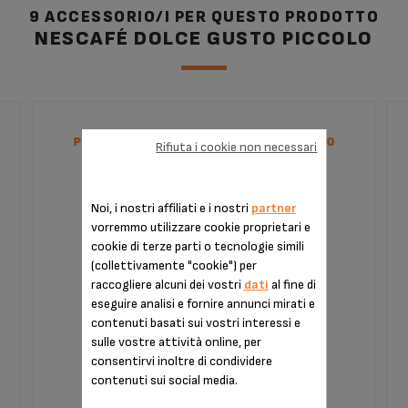
9 ACCESSORIO/I PER QUESTO PRODOTTO
NESCAFÉ DOLCE GUSTO PICCOLO
PORTA-CAPSULE DOLCE GUSTO XB201000
Rifiuta i cookie non necessari
Noi, i nostri affiliati e i nostri
partner
vorremmo utilizzare cookie proprietari e
cookie di terze parti o tecnologie simili
(collettivamente "cookie") per
raccogliere alcuni dei vostri
dati
al fine di
eseguire analisi e fornire annunci mirati e
contenuti basati sui vostri interessi e
sulle vostre attività online, per
consentirvi inoltre di condividere
contenuti sui social media.