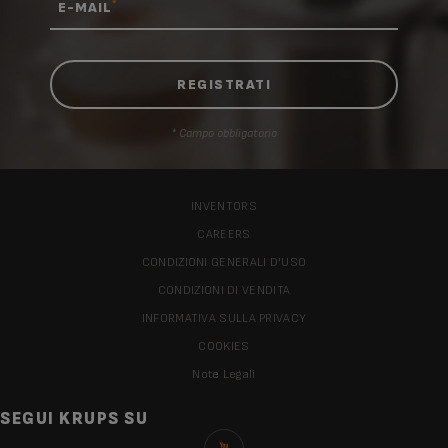
*
E-MAIL
* Campo obbligatorio
INVENTORS
CAREERS
CONDIZIONI GENERALI D'USO
CONDIZIONI DI VENDITA
INFORMATIVA SULLA PRIVACY
COOKIES
Note Legali
SEGUI KRUPS SU