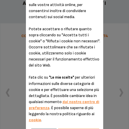
ALTRI ACCESSORI CONSIGLIATI
sulle vostre attività online, per
consentirvi inoltre di condividere
contenuti sui social media.
Potete accettare o rifiutare quanto
sopra cliccando su "Accetta tutti i
CONTENITORE RACCOGLI-GOCCE MS-622074
cookie" o "Rifiuta i cookie non necessari".
Occorre sottolineare che se rifiutate i
cookie, utilizzeremo solo i cookie
necessari per il funzionamento effettivo
del sito Web.
Fate clic su
per ulteriori
"Le mie scelte"
informazioni sulle diverse categorie di
cookie e per effettuare una selezione più
dettagliata. È possibile cambiare idea in
qualsiasi momento
dal nostro centro di
preferenza
. È possibile saperne di più
leggendo la nostra politica riguardo ai
cookie
.
Occorre pulirlo regolarmente