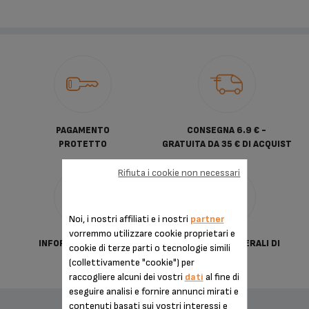
PAGAMENTO
CONSEGNA 6.9 € -
PROTETTO
GRATUITA DA 35 € DI ACQUIST
Rifiuta i cookie non necessari
Noi, i nostri affiliati e i nostri
partner
vorremmo utilizzare cookie proprietari e
INFORMATIVA SULLA
CONDIZIONI GENERALI DI
cookie di terze parti o tecnologie simili
PRIVACY
VENDITA
(collettivamente "cookie") per
raccogliere alcuni dei vostri
dati
al fine di
eseguire analisi e fornire annunci mirati e
contenuti basati sui vostri interessi e