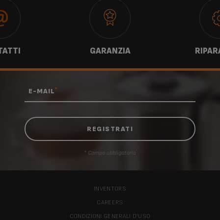
ATTI
GARANZIA
RIPAR
*
E-MAIL
* Campo obbligatorio
INVENTORS
CAREERS
CONDIZIONI GENERALI D'USO