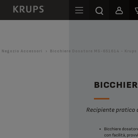
Negozio Accessori
Bicchiere Dosatore MS-651614 - Krups
BICCHIE
Recipiente pratico
Bicchiere dosatore
con facilità, provvi