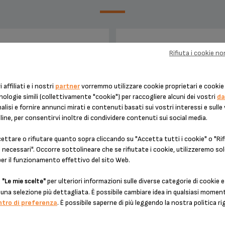
LLO TRITATUTTO MS-650443
RECIPIENTE TRITATUTTO MS-
Rifiuta i cookie n
i affiliati e i nostri
partner
vorremmo utilizzare cookie proprietari e cookie 
nologie simili (collettivamente "cookie") per raccogliere alcuni dei vostri
da
alisi e fornire annunci mirati e contenuti basati sui vostri interessi e sulle
line, per consentirvi inoltre di condividere contenuti sui social media.
ttare o rifiutare quanto sopra cliccando su "Accetta tutti i cookie" o "Rifi
necessari". Occorre sottolineare che se rifiutate i cookie, utilizzeremo sol
per il funzionamento effettivo del sito Web.
Indispensabile.
Trasparente e graduato
u
per ulteriori informazioni sulle diverse categorie di cookie e
"Le mie scelte"
una selezione più dettagliata. È possibile cambiare idea in qualsiasi mome
ntro di preferenza
. È possibile saperne di più leggendo la nostra politica ri
Scorte disponibili
Scorte disponibili
4,10 €
4,10 €