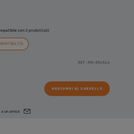
ompatibile con
2 prodotto(i)
MPATIBILITÀ
REF : MS-651614
AGGIUNGI AL CARRELLO
a a un amico