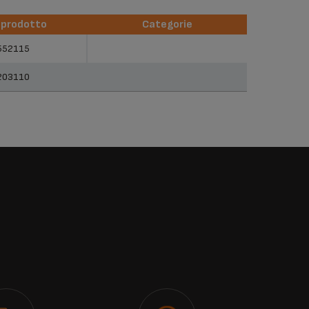
 prodotto
Categorie
 prodotto
Categorie
552115
203110