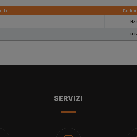
tti
Codici
tti
Codici
HZ
HZ
SERVIZI