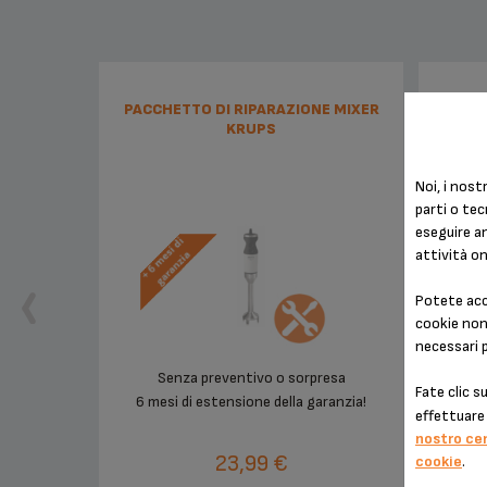
PACCHETTO DI RIPARAZIONE MIXER
COLTE
KRUPS
Noi, i nostr
parti o tec
eseguire an
attività on
Potete acce
cookie non 
necessari 
Senza preventivo o sorpresa
Fate clic s
6 mesi di estensione della garanzia!
effettuare 
nostro ce
23,99 €
cookie
.