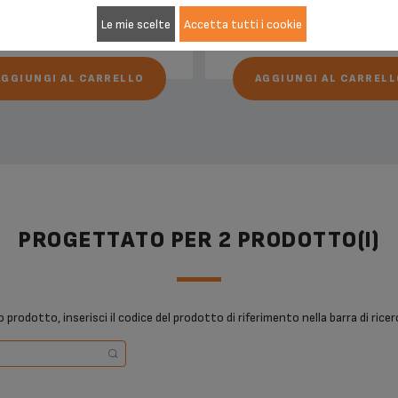
Le mie scelte
Accetta tutti i cookie
AGGIUNGI AL CARRELLO
AGGIUNGI AL CARRELL
PROGETTATO PER 2 PRODOTTO(I)
o prodotto, inserisci il codice del prodotto di riferimento nella barra di ri