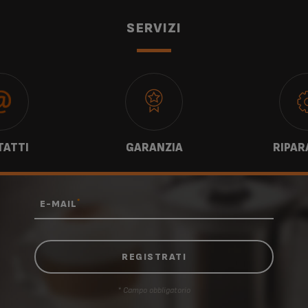
SERVIZI
ATTI
GARANZIA
RIPAR
*
E-MAIL
* Campo obbligatorio