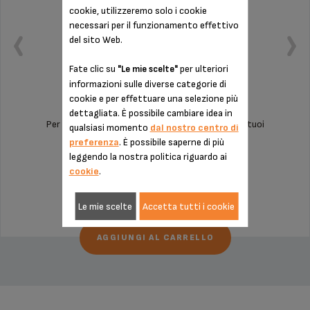
cookie, utilizzeremo solo i cookie
necessari per il funzionamento effettivo
del sito Web.
Fate clic su
per ulteriori
"Le mie scelte"
informazioni sulle diverse categorie di
cookie e per effettuare una selezione più
dettagliata. È possibile cambiare idea in
Per un utilizzo silenzioso e privo di vibrazioni dei tuoi
qualsiasi momento
dal nostro centro di
apparecchi!
preferenza
. È possibile saperne di più
leggendo la nostra politica riguardo ai
Scorte disponibili
cookie
.
3,10 €
Le mie scelte
Accetta tutti i cookie
AGGIUNGI AL CARRELLO