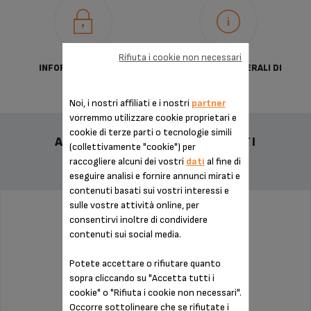
Rifiuta i cookie non necessari
INFORMATIVA SULLA
CONDIZIONI GENERALI DI
PRIVACY
VENDITA
Noi, i nostri affiliati e i nostri
partner
vorremmo utilizzare cookie proprietari e
cookie di terze parti o tecnologie simili
ALTRI ACCESSORI CONSIGLIATI
(collettivamente "cookie") per
raccogliere alcuni dei vostri
dati
al fine di
eseguire analisi e fornire annunci mirati e
contenuti basati sui vostri interessi e
sulle vostre attività online, per
consentirvi inoltre di condividere
PATTINO MS-0067613
contenuti sui social media.
Potete accettare o rifiutare quanto
sopra cliccando su "Accetta tutti i
cookie" o "Rifiuta i cookie non necessari".
Occorre sottolineare che se rifiutate i