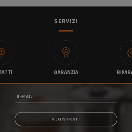
SERVIZI
ATTI
GARANZIA
RIPAR
*
E-MAIL