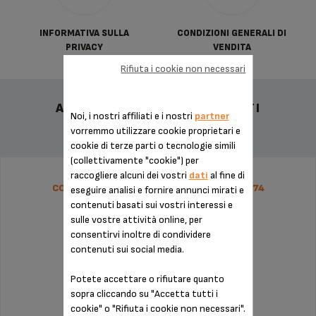
INFORMATIVA SULLA
CONDIZIONI GENERALI DI
PRIVACY
VENDITA
Rifiuta i cookie non necessari
ALTRI ACCESSORI CONSIGLIATI
Noi, i nostri affiliati e i nostri
partner
vorremmo utilizzare cookie proprietari e
cookie di terze parti o tecnologie simili
(collettivamente "cookie") per
raccogliere alcuni dei vostri
dati
al fine di
CONTENITORE RACCOGLI-GOCCE MS-622074
eseguire analisi e fornire annunci mirati e
contenuti basati sui vostri interessi e
sulle vostre attività online, per
consentirvi inoltre di condividere
contenuti sui social media.
Potete accettare o rifiutare quanto
sopra cliccando su "Accetta tutti i
cookie" o "Rifiuta i cookie non necessari".