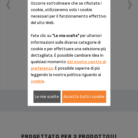
Occorre sottolineare che se rifiutate i
cookie, utilizzeremo solo i cookie
necessari per il funzionamento effettivo
del sito Web.
Fate clic su
per ulteriori
"Le mie scelte"
Occorre pulirlo regolarmente
informazioni sulle diverse categorie di
cookie e per effettuare una selezione più
dettagliata. È possibile cambiare idea in
Scorte disponibili
qualsiasi momento
dal nostro centro di
preferenza
. È possibile saperne di più
4,10 €
leggendo la nostra politica riguardo ai
cookie
.
AGGIUNGI AL CARRELLO
Le mie scelte
Accetta tutti i cookie
PROGETTATO PER 3 PRODOTTO(I)