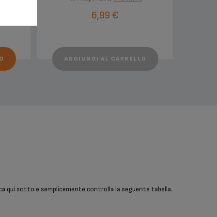
6,99 €
O
AGGIUNGI AL CARRELLO
cerca qui sotto e semplicemente controlla la seguente tabella.