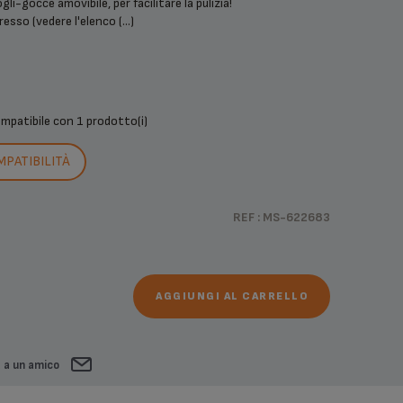
i-gocce amovibile, per facilitare la pulizia!
sso (vedere l'elenco (...)
ompatibile con
1 prodotto(i)
MPATIBILITÀ
REF : MS-622683
AGGIUNGI AL CARRELLO
a a un amico