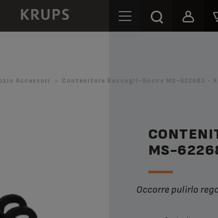
ozio Accessori
Contenitore Raccogli-Gocce MS-622683 - K
CONTENI
MS-6226
Occorre pulirlo re