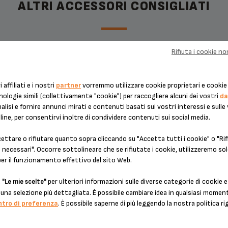
ALTRI ACCESSORI CONSIGLIATI
Rifiuta i cookie n
PPORTO DEL CONTENITORE
CONTROPIASTRA MS-622
CCOGLI-GOCCE MS-622684
i affiliati e i nostri
partner
vorremmo utilizzare cookie proprietari e cookie 
nologie simili (collettivamente "cookie") per raccogliere alcuni dei vostri
da
alisi e fornire annunci mirati e contenuti basati sui vostri interessi e sulle
line, per consentirvi inoltre di condividere contenuti sui social media.
ttare o rifiutare quanto sopra cliccando su "Accetta tutti i cookie" o "Rifi
necessari". Occorre sottolineare che se rifiutate i cookie, utilizzeremo sol
per il funzionamento effettivo del sito Web.
u
per ulteriori informazioni sulle diverse categorie di cookie e
"Le mie scelte"
una selezione più dettagliata. È possibile cambiare idea in qualsiasi mome
ispensabile per il contenitore
Perfora la capsula
ntro di preferenza
. È possibile saperne di più leggendo la nostra politica ri
Scorte disponibili
Scorte disponibili