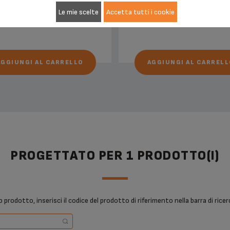
Le mie scelte
Accetta tutti i cookie
4,10 €
5,10 €
AGGIUNGI AL CARRELLO
AGGIUNGI AL CARRELL
PROGETTATO PER 1 PRODOTTO(I)
o prodotto, inserisci il codice del prodotto di riferimento nella barra di ri