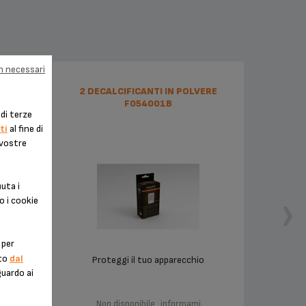
on necessari
718
2 DECALCIFICANTI IN POLVERE
F054001B
di terze
ti
al fine di
 vostre
uta i
o i cookie
 per
nto
dal
Proteggi il tuo apparecchio
guardo ai
Non disponibile,
informami