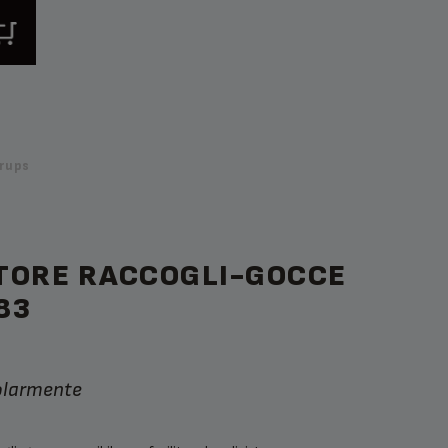
rups
TORE RACCOGLI-GOCCE
83
golarmente