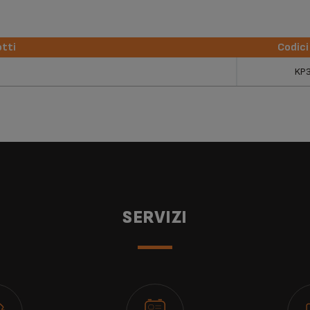
tti
Codici
tti
Codici
KP
SERVIZI