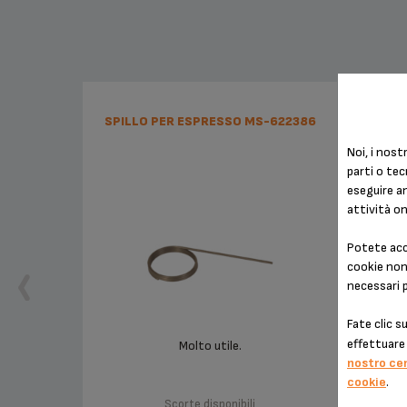
SPILLO PER ESPRESSO MS-622386
SU
RA
Noi, i nostr
parti o tec
eseguire an
attività on
Potete acce
cookie non 
necessari 
Fate clic s
effettuare 
Molto utile.
Ind
nostro ce
cookie
.
Scorte disponibili